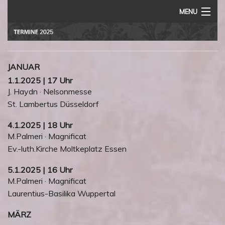
MENU
Home
Vita
JANUAR
Termine
1.1.2025 | 17 Uhr
J. Haydn · Nelsonmesse
Rezensionen
St. Lambertus Düsseldorf
Audio
4.1.2025 | 18 Uhr
M.Palmeri · Magnificat
Impressum
Ev.-luth.Kirche Moltkeplatz Essen
5.1.2025 | 16 Uhr
M.Palmeri · Magnificat
Laurentius-Basilika Wuppertal
MÄRZ