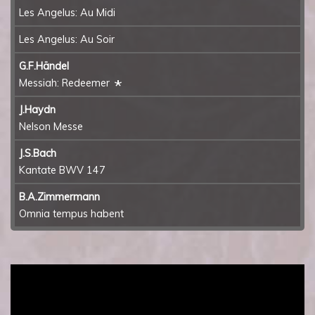
Les Angelus: Au Midi
Les Angelus: Au Soir
G.F.Händel
*
Messiah: Redeemer
J.Haydn
Nelson Messe
J.S.Bach
Kantate BWV 147
B.A.Zimmermann
Omnia tempus habent