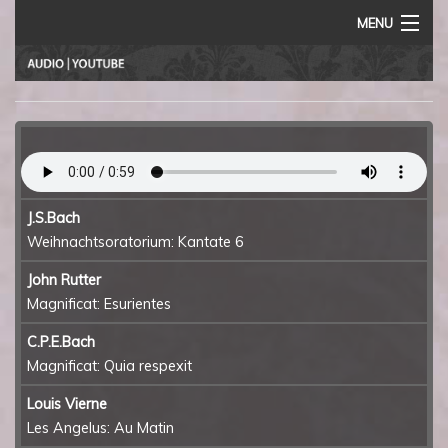
MENU
Home
Vita
Termine
Rezensionen
J.S.Bach
Weihnachtsoratorium: Kantate 6
Audio
John Rutter
Impressum
Magnificat: Esurientes
C.P.E.Bach
Magnificat: Quia respexit
Louis Vierne
Les Angelus: Au Matin