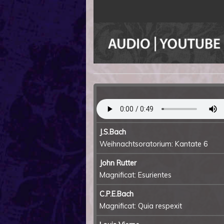
J.S.Bach
Weihnachtsoratorium: Kantate 6
John Rutter
Magnificat: Esurientes
C.P.E.Bach
Magnificat: Quia respexit