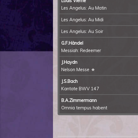
Louis Vierne
Les Angelus: Au Matin
Les Angelus: Au Midi
Les Angelus: Au Soir
G.F.Händel
Messiah: Redeemer
J.Haydn
*
Nelson Messe
J.S.Bach
Kantate BWV 147
B.A.Zimmermann
Omnia tempus habent